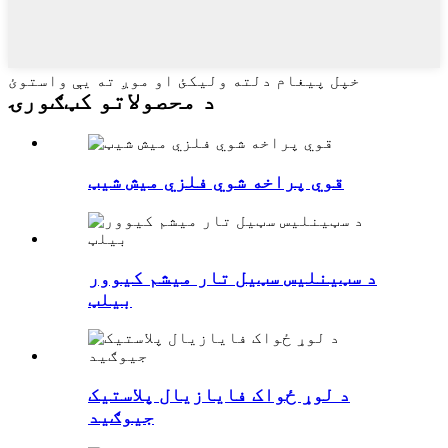
خپل پیغام دلته ولیکئ او موږ ته یې واستوئ
د محصولاتو کټګورۍ
قوي پراخه شوي فلزي میش شیټ
د سټینلیس سټیل تار میشم کیوور
بیلټ
د لوړ ځواک فایازیال پلاستيک
جیوګید