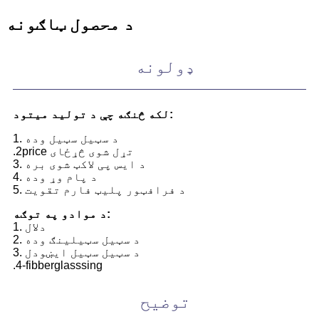
د محصول ټاګونه
ډولونه
لکه څنګه چې د تولید میتود:
1. د سټیل سټیل وده
.2price تړل شوی څړځای
3. د ایس پی لاکټ شوی بره
4. د پام وړ وده
5. د فرافټور پلیټ فارم تقویت
د موادو په توګه:
1. دلال
2. د سټیل سټیلینګ وده
3. د سټیل سټیل ایښودل
.4-fibberglasssing
توضيح