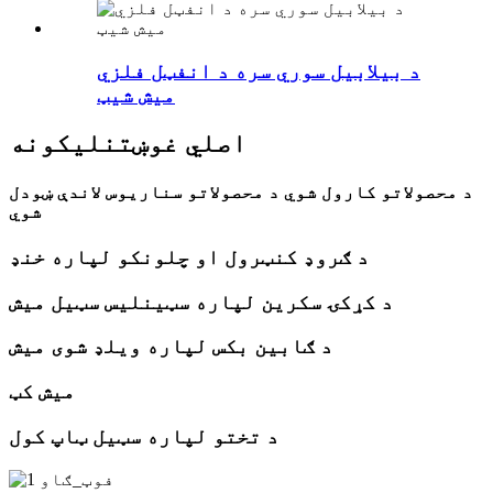
د بیلابیل سوري سره د انفټل فلزي
میش شیټ
اصلي غوښتنلیکونه
د محصولاتو کارول شوي د محصولاتو سناریوس لاندې ښودل
شوي
د ګروډ کنټرول او چلونکو لپاره خنډ
د کړکۍ سکرین لپاره سټینلیس سټیل میش
د ګابین بکس لپاره ویلډ شوی میش
میش کټ
د تختو لپاره سټیل ټاپ کول