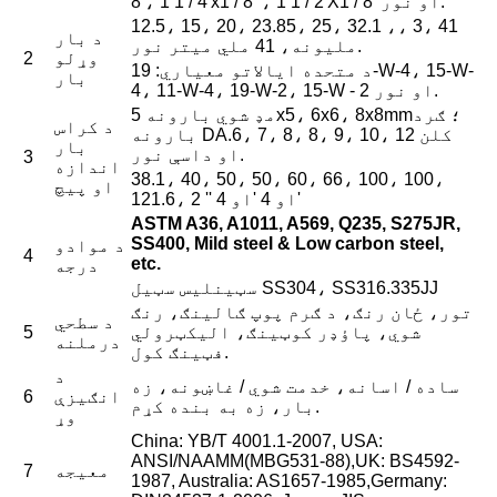
8'، 1 1 / 4'x1 / 8 '، 1 1 / 2'X1 / 8' او نور.
12.5، 15، 20، 23.85، 25، 32.1 ،، 3، 41
د بار
ملیونه، 41 ملي میتر نور.
وړلو
2
د متحده ایالاتو معیاري: 19-W-4، 15-W-
بار
4، 11-W-4، 19-W-2، 15-W - 2 او نور.
مډ شوي بارونه 5x5، 6x6، 8x8mm؛ ګرد
د کراس
بارونه DA.6، 7، 8، 8، 9، 10، 12 کلن
بار
او داسې نور.
3
اندازه
38.1، 40، 50، 50، 60، 66، 100، 100،
او پیچ
121.6، 2 '' او 4 'او 4'
ASTM A36, A1011, A569, Q235, S275JR,
SS400, Mild steel & Low carbon steel,
د موادو
4
etc.
درجه
سټینلیس سټیل SS304، SS316.335JJ
تور، ځان رنګ، د ګرم پوپ ګالینګ، رنګ
د سطحي
شوي، پاؤډر کوټینګ، الیکټرولي
5
درملنه
فټینګ کول.
د
ساده / اسانه، خدمت شوي / غاښونه، زه
انګیزې
6
بار، زه به بنده کړم.
وړ
China: YB/T 4001.1-2007, USA:
ANSI/NAAMM(MBG531-88),UK: BS4592-
معيجه
7
1987, Australia: AS1657-1985,Germany: