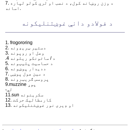
7. د وزن روښانه کول، د نصب او لرې کولو لپاره
اسانه.
د فولادو دانې غوښتنلیکونه
1. frogororing
2. دستیر ټریډونه
3. وهل او روپونه
.4 د / ساتونکو ریلونه
5. د حساسیت پلیټونه
6. ددیدار پوښونه
7. د مین هول پوښی
8. پروسس ګریټرونه
9.muzzine پوړ
-لي
11.sun سکرینونه
12. کارمطالیک حرکت
13. او ډیری نور غوښتنلیکونه