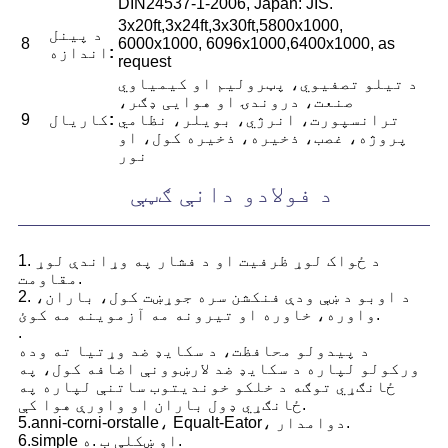
DIN24537-1-2006, Japan: JIS.
3x20ft,3x24ft,3x30ft,5800x1000,
د پینل
8
6000x1000, 6096x1000,6400x1000, as
:
اندازه
request
د تیلو تصفیوي، پټرولیم او کیمیاوي
صنعت، دروندۍ او هوایی ډګر،
ترانسپورت، انرژي، بویلر، نظامي
:
کاریال
9
پروژه، غصب، ذخیره، ذخیره کول، او
نور
د فولادو دانې ګټې
1. د ځواک لوړ ظرفیت او د فشار په وړاندې لوړ
مقاومت.
2. د اوبو د ښې ودې فنکشن سره جوړښت کول، باران،
واوره، خاوره او تیرونه مه آزموینه مه کوئ.
.
د پیدولو محافظت، د سکایډ ضد وړتیا ته وده
ورکولو لپاره د سکایډ ضد لارښوونې اضافه کول، په
ځانګړي توګه د خلکو خوندیتوب ساتنې لپاره په
ځانګړي ډول باران او واورې هوا کې.
5.anni-corni-orstalle، Equalt-Eator، دوامدار.
6.simple او ښکلې ب .ه.