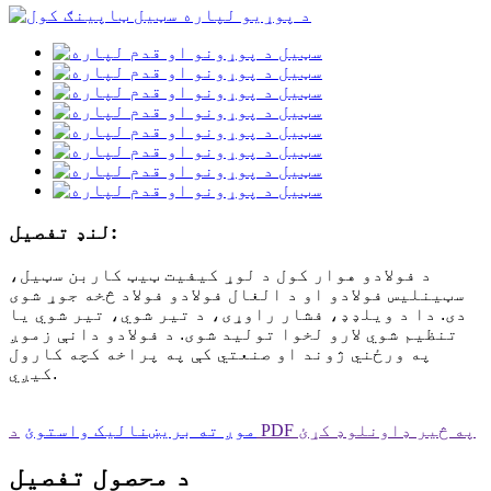
لنډ تفصیل:
د فولادو هوار کول د لوړ کیفیت ټیټ کاربن سټیل،
سټینلیس فولادو او د الغال فولادو فولاد څخه جوړ شوی
دی. دا د ویلډډ، فشار راوړی، د تیر شوي، تیر شوي یا
تنظیم شوي لارو لخوا تولید شوی. د فولادو دانې زموږ
په ورځني ژوند او صنعتي کې په پراخه کچه کارول
کیږي.
د PDF په څیر ډاونلوډ کړئ
موږ ته بریښنالیک واستوئ
د محصول تفصیل