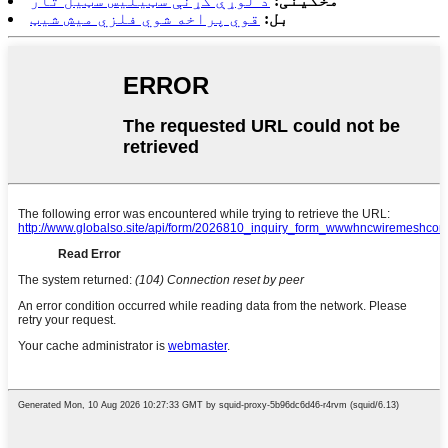
مخکینی:
د لوړې کړنې سټیلیس سټیل تار
بل:
قوي پراخه شوي فلزي میش شیټ