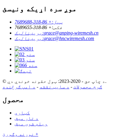
موږ سره اړیکه ونیسئ
ټیل:
+ 86-318-7689688
فکس:
+ 86-318-7689655
grace@anping-wiremesh.cn
بریښنالیک:
grace@hncwiremesh.com
بریښنالیک:
© د چاپ حق - 2020-2023: ټول حقونه خوندي دي.
ګرم محصولات
-
د سایټ نقشه
-
د امپ ګرځنده
محصول
کټارې
د تار میش
ویلډ شوی میش
نورنه وګورئ +