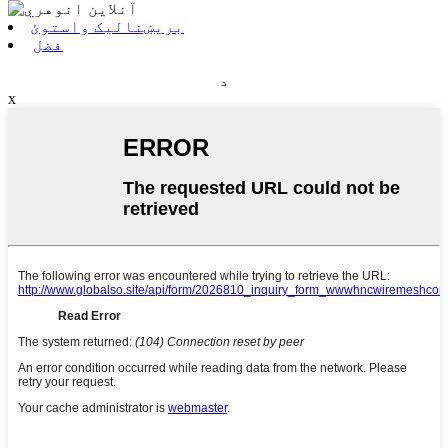
بریښنالیک واستوئ
فضل
د
x