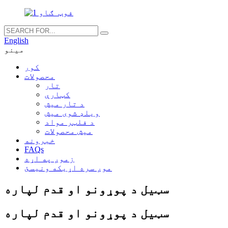
English
مینو
کور
محصولات
تار
کټارې
د تار میش
ویلډ شوی میش
د فلټر مواد
میش محصولات
خبرونه
FAQs
زموږ په اړه
موږ سره اړیکه ونیسئ
سټیل د پوړونو او قدم لپاره
سټیل د پوړونو او قدم لپاره