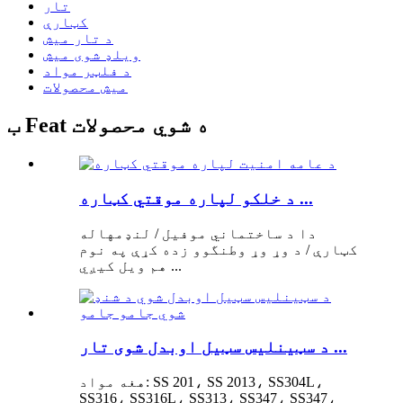
تار
کټارې
د تار میش
ویلډ شوی میش
د فلټر مواد
میش محصولات
ب Feat ه شوي محصولات
د خلکو لپاره موقتي کټاره ...
دا د ساختماني موفیل / لنډمهاله
کټارې / د وړ وړ وطنگوو زده کړې په نوم
هم ویل کیږي ...
د سټینلیس سټیل اوبدل شوی تار ...
هغه مواد: SS 201، SS 2013، SS304L،
SS316، SS316L، SS313، SS347، SS347،