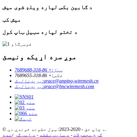
د ګابین بکس لپاره ویلډ شوی میش
میش کټ
د تختو لپاره سټیل ټاپ کول
موږ سره اړیکه ونیسئ
ټیل:
+ 86-318-7689688
فکس:
+ 86-318-7689655
grace@anping-wiremesh.cn
بریښنالیک:
grace@hncwiremesh.com
بریښنالیک:
© د چاپ حق - 2020-2023: ټول حقونه خوندي دي.
ګرم محصولات
-
د سایټ نقشه
-
د امپ ګرځنده