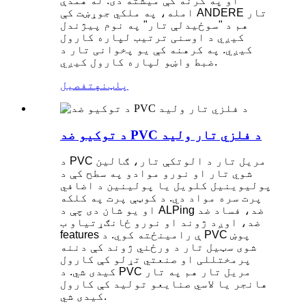
او په کرنه کې میشته دی. له همدې
امله، په ملکي جوړښت کې ANDERE تار
هم د "سوځیدلې تار" په نوم پیژندل
کیږي د اوسنی ترتیب لپاره کارول
کیږي. په کرهنه کې یو پخوانی تار د
ضبط واښو لپاره کارول کیږي.
پلټنه
تفصیل
د توکیو ضد PVC د فلزي تار ولید
د PVC مریل تار د الوتکې تار، ګالین
شوي تار او نورو موادو په سطح کې د
پولیوینیل کلویل یا پولینین د اضافي
پرت سره مواد دي. د کوټې پرت په کلکه
او یو شان دی چې د ALPing ضد، فساد ضد
ضد، اوږد ژوند او نورو ځانګړتیاو ب
features ې رامینځته کوي. د PVC پوښ
شوی سټیل تار د ورځني ژوند کې دننه
پرمختللی او صنعتي تړلو کې کارول
کیدی شي. د PVC مریل تار هم په تار
هانجر یا لاسي صنایعو تولید کې کارول
کیدی شي.