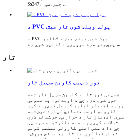
Ss347، چین. ټي ...
د PVC پولډ ویلډ شوی تار میش
د PVC پوښ شوی میشډ میش د ګالیو
پوښونو سره جوړیږي د ګالین شوي زه ...
تار
تور د ټیټ کاربن سټیل تار
ضمیمې تور تار د کاربن سټیل تار څخه
جوړ شوی دی، چې د اوبدلو، په عمومي
ډول د اوبدلو لپاره کارول کیږي. د کور
کارولو او ساختماني لپاره غوښتنه
شوې. انډيال تار د حرارتي حرکت له لارې
ترلاسه کیږي، د هغه ملکیتونو سره یې
چې دا د هغې اصلي کارولو تنظیم کولو
ته اړتیا لري. دا تار په مدني جوړښت