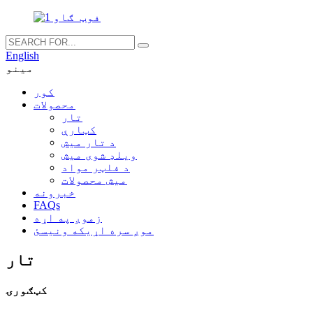
English
مینو
کور
محصولات
تار
کټارې
د تار میش
ویلډ شوی میش
د فلټر مواد
میش محصولات
خبرونه
FAQs
زموږ په اړه
موږ سره اړیکه ونیسئ
تار
کټګورۍ