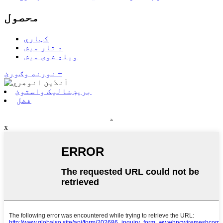
محصول
کټارې
د تار میش
ویلډ شوی میش
نورنه وګورئ +
بریښنالیک واستوئ
فضل
د
x