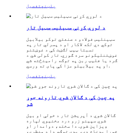
پلټنه
تفصیل
د لوړې کړنې سټیلیس سټیل تار
سټینلیس فولادو د صنعتي توکو بیلابیل
توکي دي لکه لاکار او د پسرلي تار په
نسبتا ټیټ لګښت کې د غوښتنو
غوښتنلیکونو سره ګوري. تار کولی شي د
ګرد یا فلیټ ربن په توګه رامینځته شي
او په بیلابیلو مزا کې پای ته ورسي.
پلټنه
تفصیل
په چین کې د ګالان شوي تارونه جوړ
شو
ګالان شوي د آپریشن تار د خولې او بیل
شوي سپینو زرو درد مخنیوي لپاره
ډیزاین شوی. دا سخته، دوامدار او
خورا بدنام دی، پدې توګه دا د منظرې،