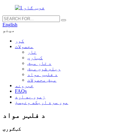
English
مینو
کور
محصولات
تار
کټارې
د تار میش
ویلډ شوی میش
د فلټر مواد
میش محصولات
خبرونه
FAQs
زموږ په اړه
موږ سره اړیکه ونیسئ
د فلټر مواد
کټګورۍ