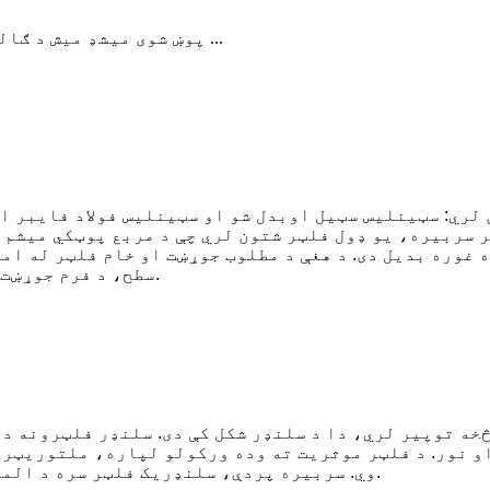
د PVC پوښ شوی میشډ میش د ګالیو پوښونو سره جوړیږي د ګالین شوي زه ...
لري: سټینلیس سټیل اوبدل شو او سټینلیس فولاد فایبر اح
 سربیره، یو ډول فلټر شتون لري چې د مربع پوټکي میشم ف
 غوره بدیل دی. د هغې د مطلوب جوړښت او خام فلټر له ام
سطح، د فرم جوړښت، لوړ صلیب او ښه ذره د ساتلو ظرفیت، او نور.
څخه توپیر لري، دا د سلنډر شکل کې دی. سلنډر فلټرونه د
و نور. د فلټر موثریت ته وده ورکولو لپاره، ملتوريټر 
وي. سربیره پردې، سلنډریک فلټر سره د المونیم ریم څنډې او فلټرونو سره هم ورکړل شوي.