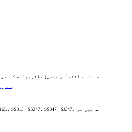
دا د ساختماني موفیل / لنډمهاله کټارې / د وړ وړ وطنگوو زده کړې په نوم هم ویل کیږي ...
هغه مواد: SS 201، SS 2013، SS304L، SS316، SS316L، SS313، SS347، SS347، Ss347، چین. ټي ...