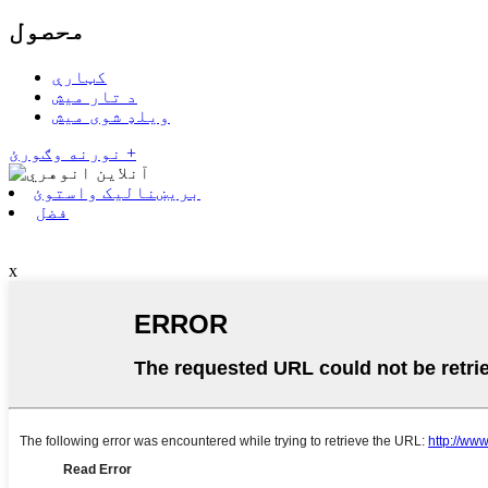
محصول
کټارې
د تار میش
ویلډ شوی میش
نورنه وګورئ +
بریښنالیک واستوئ
فضل
x