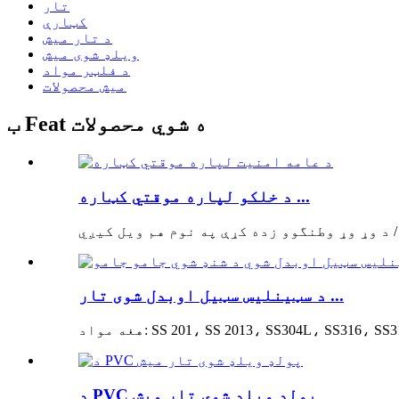
تار
کټارې
د تار میش
ویلډ شوی میش
د فلټر مواد
میش محصولات
ب Feat ه شوي محصولات
د خلکو لپاره موقتي کټاره ...
د سټینلیس سټیل اوبدل شوی تار ...
د PVC پولډ ویلډ شوی تار میش