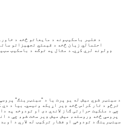
د فلټر باسکیټونه د مایعاتو څخه د خاورو
احتمالي زیان څخه د قیمتي تجهیزاتو ساتنه
ډولونه لرې کړي. د مثال په توګه د باسکیټ سټی
د سینټر شوي میش له یو پرت یا د "سینټرینګ" پروسې
ترڅو د تار کراس څخه ډیر اړیکه ونیسي. بیا د دې 
چې د ملکیت حرارتی ګاز لاندې دی او تودوخه په دا
پروسې څخه وروسته، میش میش ډیر سخت شو، چې د ان
سینټرینګ د تودوخې او فشار ترکیب له لارې د اوبد