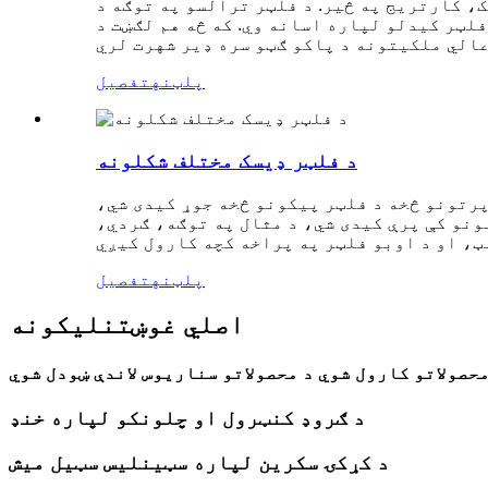
، کارتریج په څیر. د فلټر ترالسو په توګه د
لټر کیدلو لپاره اسانه وي. که څه هم لګښت د
پلټنه
تفصیل
د فلټر ډیسک مختلف شکلونه
پرتونو څخه د فلټر پیکونو څخه جوړ کیدی شي،
ونو کې پرې کیدی شي، د مثال په توګه، ګردي،
پلټنه
تفصیل
اصلي غوښتنلیکونه
محصولاتو کارول شوي د محصولاتو سناریوس لاندې ښودل شوي
د ګروډ کنټرول او چلونکو لپاره خنډ
د کړکۍ سکرین لپاره سټینلیس سټیل میش