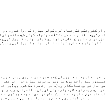
 او ککړونکو ککړتیاو لرې کولو لپاره کارول کیږي. دوی 
 وکړي. د فلټر باسکي مختلف ډولونه کولی شي ستاسو اړت
نزینران د لوی ځانګړتیاو لرې کولو لپاره کارول کیږي، 
ککړ لپاره د فلټر کولو ساتلو لپاره کارول کیږي ترڅو د لیدو لپاره د سترګو لپاره خورا کوچني وي.
 لخوا د اوبدلو فابریکې څخه جوړ شوی. د یوې پرتې د وین
کیلنډر میش واحد پرت یا ډیر پرتونه بیا د حرارتي فشار 
سې حال کې چې ګناهکار وي (د حرارت سره ډک شوی وي (پراخه
فرادي ویسونو د لارسونو ټولې اړیکې د انفرادي ویسونو 
لو تار میش د اوبدلو تار ځانګړتیاوې ته وده ورکوي. د ف
ګ multe پرتو طبقه وي، د فلټر اړتیا سره سم، د ټول جوړښت پیاوړي کولو لپاره اضافه کیدی شي.