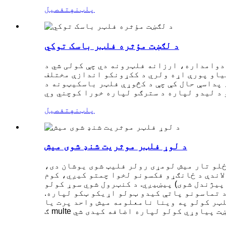
پلټنه
تفصیل
د لګښت مؤثره فلټر باسک توکي
دوامداره، ارزانه فلټرونه دي چې کولی شي د
یاو پورې اړه ولري د ککړونکو اندازې مختلف
پداسې حال کې چې د کڅوړې فلټر باسکیټونه د
پلټنه
تفصیل
د لوړ فلټر موثریت شنډ شوی میش
ځلو تار میش لومړی رولر فلیټ شوی یوشان دی،
لاندې د ځانګړو فکسونو لخوا چمتو کیږي، کوم
 پیژندل شوی) پیښیږي. د کنټرول شوي سوړ کولو
د تماسونو پاتې کیدو ټولو اړیکو ټکو لپاره.
لټر کولو په وینا نامعلومه میش واحد پرت یا