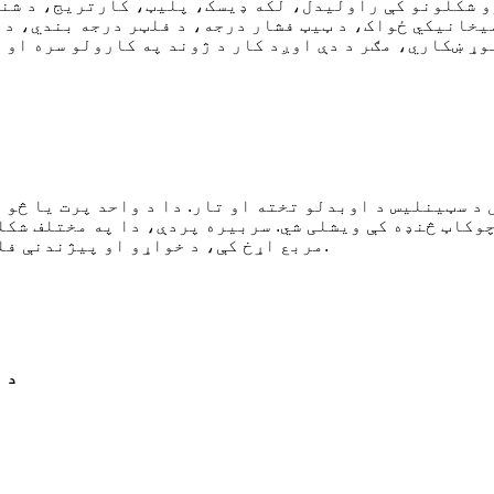
و شکلونو کې راولیدل، لکه ډیسک، پلیټ، کارتریج، د شنک
یخانیکي ځواک، د ټیټ فشار درجه، د فلټر درجه بندي، د ف
د سټینلیس د اوبدلو تخته او تار. دا د واحد پرت یا څو 
چوکاټ څنډه کې ویشلی شي. سربیره پردې، دا په مختلف شکل
مربع اړخ کې، د خواړو او پیژندنې فلټ، او د اوبو فلټر په پراخه کچه کارول کیږي.
د 