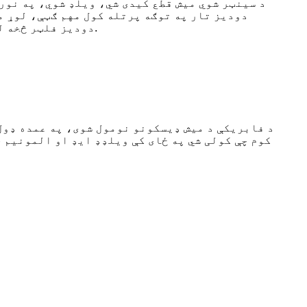
د سینټر شوي میش قطع کیدی شي، ویلډ شوي، په نور
دودیز تار په توګه پرتله کول مهم ګټې، لوړ م
دودیز فلټر څخه لوړ ښکاري، مګر د دې اوږد کار د ژوند په کارولو سره او عالي ملکیتونه د پاکو ګټو سره ډیر شهرت لري.
د فابریکې د میش ډیسکونو نومول شوی، په عمده ډول 
کوم چې کولی شي په ځای کې ویلډډ ایډ او المونیم 