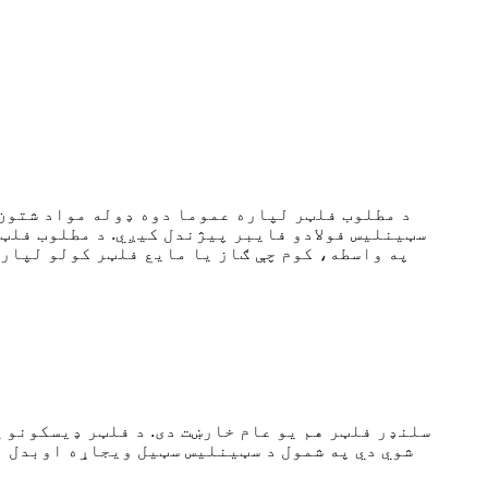
د مطلوب فلټر لپاره عموما دوه ډوله مواد شتون 
سټینلیس فولادو فایبر پیژندل کیږي. د مطلوب فلټر
په واسطه، کوم چې ګاز یا مایع فلټر کولو لپاره
سلنډر فلټر هم یو عام خارښت دی. د فلټر ډیسکونو 
شوي دي په شمول د سټینلیس سټیل ویجاړه اوبدل ا