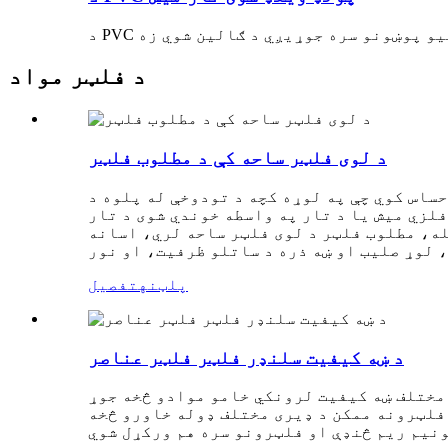
د فلټر مواد
د لوی فلټر ساحه کې د مطلوب فلټر
ساس کوي چې په لوړه کچه د تودوخې له پلوه د
لزي میش یا د تار په واسطه خوندي شوی د تار
له، مطلوب فلټر د لوی فلټر ساحه لري، اسانه
پلټنه
تفصیل
د ښه کیفیت سلنډر فلټر فلټر عناصر
 مختلف ښه کیفیت لرونکي خامو موادو څخه جوړ
فلټرونه ممکن د ډیری مختلف ډوله خاورو څخه