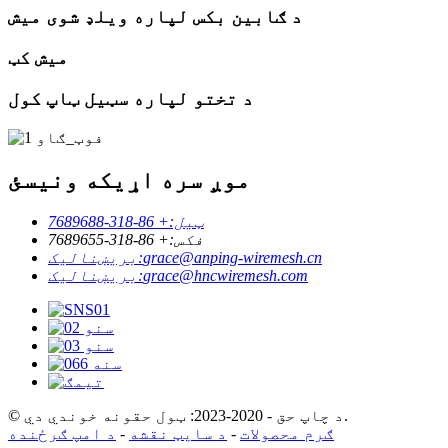
د ګابین بکس لپاره ویلډ شوی میش
میش کټ
د تختو لپاره سټیل ټاپ کول
موږ سره اړیکه ونیسئ
ټیل:
+ 86-318-7689688
فکس:
+ 86-318-7689655
grace@anping-wiremesh.cn
بریښنالیک:
grace@hncwiremesh.com
بریښنالیک:
© د چاپ حق - 2020-2023: ټول حقونه خوندي دي.
ګرم محصولات
-
د سایټ نقشه
-
د امپ ګرځنده